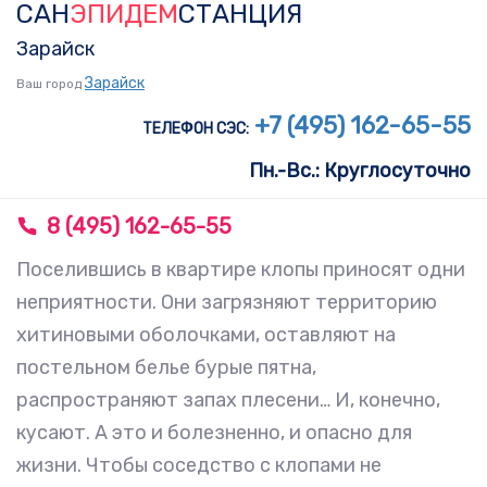
САН
ЭПИДЕМ
СТАНЦИЯ
Skip
Skip
links
to
Зарайск
primary
Зарайск
Ваш город
navigation
+7 (495) 162-65-55
ТЕЛЕФОН СЭС:
Skip
Пн.-Вс.: Круглосуточно
to
content
8 (495) 162-65-55
To
nav
Поселившись в квартире клопы приносят одни
неприятности. Они загрязняют территорию
хитиновыми оболочками, оставляют на
постельном белье бурые пятна,
распространяют запах плесени… И, конечно,
кусают. А это и болезненно, и опасно для
жизни. Чтобы соседство с клопами не